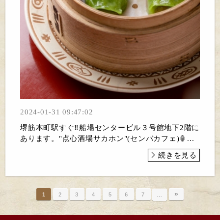
2024-01-31 09:47:02
堺筋本町駅すぐ‼️船場センタービル３号館地下2階に
あります。"点心酒場サカホン"(センバカフェ)🏮...
続きを見る
»
1
2
3
4
5
6
7
…